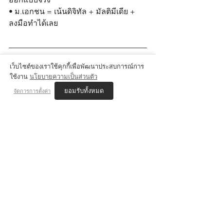
• ม.เอกชน = เน้นดิจิทัล + มัลติมีเดีย + 
ลงมือทำได้เลย
เว็บไซต์ของเราใช้คุกกี้เพื่อพัฒนาประสบการณ์การ
จบกราฟิกดีไซน์ ทำอาชีพอะไรได้บ้าง?
ใช้งาน
นโยบายความเป็นส่วนตัว
ยอมรับทั้งหมด
จัดการการตั้งค่า
อาชีพที่ต่อยอดได้จากการเรียนกราฟิก
Graphic Designer
Visual Designer
Branding Designer
Packaging Designer
Illustrator
Motion Graphic Designer
UI/UX Designer
Art Director / Creative Director
Social Media Content Creator
Infographic Designer