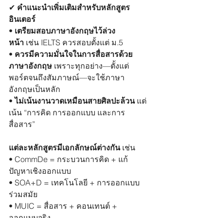
✔︎
 คำแนะนำเพิ่มเติมสำหรับหลักสูตร
อินเตอร์
• 
เตรียมสอบภาษาอังกฤษไว้ล่วง
หน้า
 เช่น IELTS ควรสอบตั้งแต่ ม.5
• 
ควรมีความมั่นใจในการสื่อสารด้วย
ภาษาอังกฤษ
 เพราะทุกอย่าง—ตั้งแต่
พอร์ตจนถึงสัมภาษณ์—จะใช้ภาษา
อังกฤษเป็นหลัก
• 
ไม่เน้นงานวาดเหมือนสายศิลปะล้วน
 แต่
เน้น “การคิด การออกแบบ และการ
สื่อสาร”
แต่ละหลักสูตรมีเอกลักษณ์ต่างกัน
 เช่น
• CommDe = กระบวนการคิด + แก้
ปัญหาเชิงออกแบบ
• SOA+D = เทคโนโลยี + การออกแบบ
ร่วมสมัย
• MUIC = สื่อสาร + คอนเทนต์ + 
ออกแบบจริง