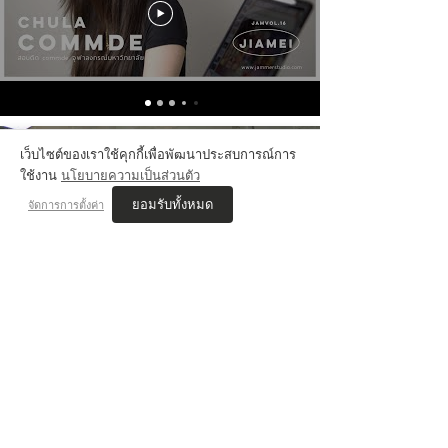
เว็บไซต์ของเราใช้คุกกี้เพื่อพัฒนาประสบการณ์การ
ใช้งาน
นโยบายความเป็นส่วนตัว
VIS'COM REVIEWs
ยอมรับทั้งหมด
จัดการการตั้งค่า
เนตร JAMMER STUDIO
สอบติด ออกแบบนิเทศศิลป์ ศิลปากร
เรียนคอร์ส นิเทศศิลป์ , Drawing
"พี่ๆที่นี่เริ่มสอนตั้งแต่พื้นฐาน ทำให้ไม่กดดันกับการมาเรียนโดยไม่มีพื้นฐาน
การวาดรูป คอยแนะนำเรื่องมหาลัยที่เหมาะสมกับแนวงานที่ชอบ ช่วยดูผล
งานและให้คำแนะนำอยู่ตลอด
จนทำให้สอบติดที่ที่ตั้งใจไว้ได้"
VIS COM REVIEWS