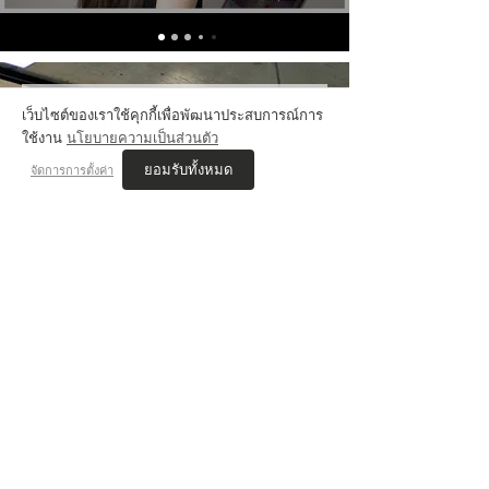
เว็บไซต์ของเราใช้คุกกี้เพื่อพัฒนาประสบการณ์การ
VIS'COM REVIEWs
ใช้งาน
นโยบายความเป็นส่วนตัว
ยอมรับทั้งหมด
จัดการการตั้งค่า
เนตร JAMMER STUDIO
สอบติด ออกแบบนิเทศศิลป์ ศิลปากร
เรียนคอร์ส นิเทศศิลป์ , Drawing
"พี่ๆที่นี่เริ่มสอนตั้งแต่พื้นฐาน ทำให้ไม่กดดันกับการมาเรียนโดยไม่มีพื้นฐาน
การวาดรูป คอยแนะนำเรื่องมหาลัยที่เหมาะสมกับแนวงานที่ชอบ ช่วยดูผล
งานและให้คำแนะนำอยู่ตลอด
จนทำให้สอบติดที่ที่ตั้งใจไว้ได้"
VIS COM REVIEWS