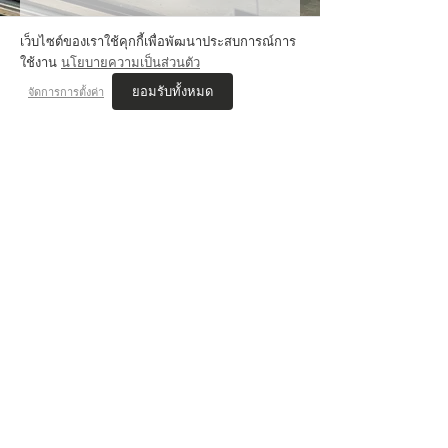
VIS'COM REVIEWs
เว็บไซต์ของเราใช้คุกกี้เพื่อพัฒนาประสบการณ์การ
ใช้งาน
นโยบายความเป็นส่วนตัว
ยอมรับทั้งหมด
จัดการการตั้งค่า
เนตร JAMMER STUDIO
สอบติด ออกแบบนิเทศศิลป์ ศิลปากร
เรียนคอร์ส นิเทศศิลป์ , Drawing
"พี่ๆที่นี่เริ่มสอนตั้งแต่พื้นฐาน ทำให้ไม่กดดันกับการมาเรียนโดยไม่มีพื้นฐาน
การวาดรูป คอยแนะนำเรื่องมหาลัยที่เหมาะสมกับแนวงานที่ชอบ ช่วยดูผล
งานและให้คำแนะนำอยู่ตลอด
จนทำให้สอบติดที่ที่ตั้งใจไว้ได้"
VIS COM REVIEWS
JAMMERSTUDIO
SIAMSQUARE, BANGKOK