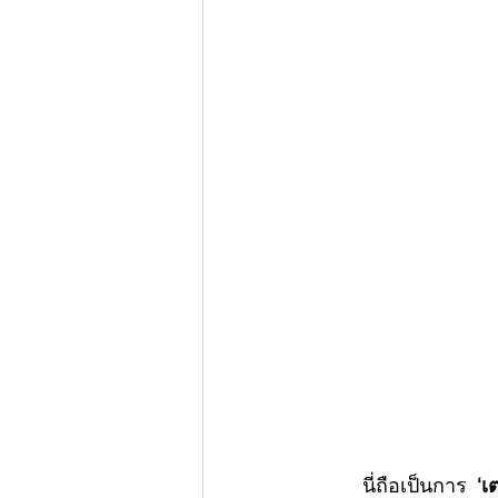
	นี่ถือเป็นการ 
‘เ