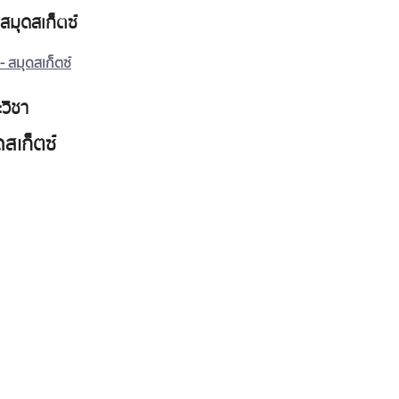
สมุดสเก็ตซ์
 สมุดสเก็ตซ์
วิชา
สเก็ตซ์