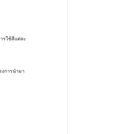
รใช้สีแต่ละ
นตรงการนำมา