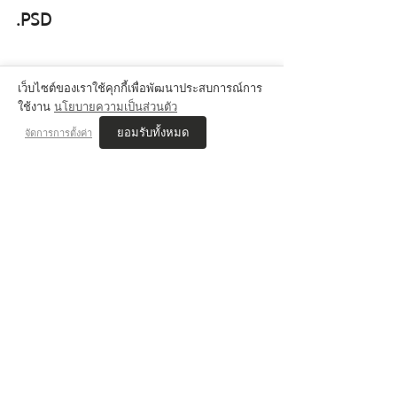
.PSD
เว็บไซต์ของเราใช้คุกกี้เพื่อพัฒนาประสบการณ์การ
ใช้งาน
นโยบายความเป็นส่วนตัว
ยอมรับทั้งหมด
จัดการการตั้งค่า
	ไฟล์จาก Adobe Photoshop เหมาะ
กับงานที่ต้องการแยกเลเยอร์ เช่น งานรี
ทัช แอนิเมชัน ภาพประกอบที่ซับซ้อน สีจะ
เป็นแบบ Pixel