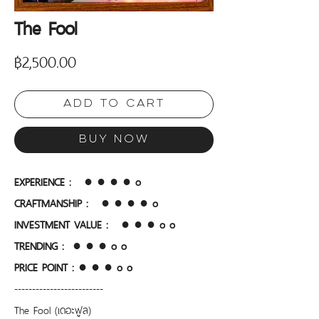
The Fool
Price
฿2,500.00
Add to Cart
Buy Now
EXPERIENCE :   ● ● ● ● o
CRAFTMANSHIP :  
● ● ● ● o
INVESTMENT VALUE : 
● ● ● o o
TRENDING :  ● ● ● o o 
PRICE POINT :
● ● ● o o 
-------------------------
The Fool (เดอะฟูล)