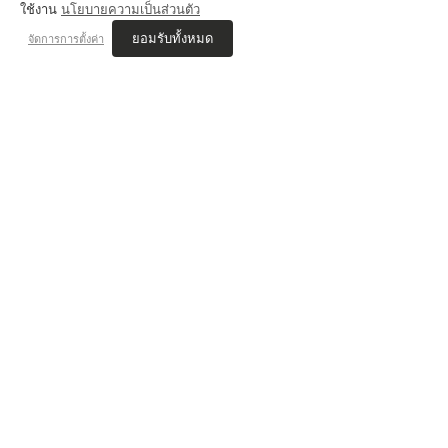
ใช้งาน
นโยบายความเป็นส่วนตัว
ยอมรับทั้งหมด
จัดการการตั้งค่า
💬 Review Jammer
VIS'COM REVIEWs
เนตร JAMMER STUDIO