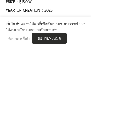
PRICE :
 ฿15,000
YEAR OF CREATION : 
2026
-------------------------
เว็บไซต์ของเราใช้คุกกี้เพื่อพัฒนาประสบการณ์การ
สนใจงานศิลปะ / สอบถามเพิ่มเติม ได้ที่
ใช้งาน
นโยบายความเป็นส่วนตัว
For more information about our artworks, 
ยอมรับทั้งหมด
จัดการการตั้งค่า
feel free to contact us via
Call : 085-981-2828
LINE :  @jammerstudio 
💬 Review Jammer