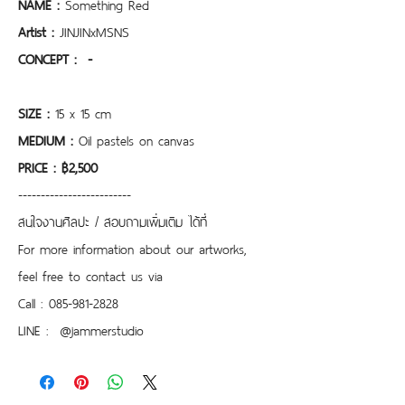
NAME :
 Something Red
Artist : 
JINJINxMSNS
CONCEPT :  -
SIZE :
 15 x 15 cm
MEDIUM : 
Oil pastels on canvas
PRICE : ฿2,500
-------------------------
สนใจงานศิลปะ / สอบถามเพิ่มเติม ได้ที่
For more information about our artworks, 
feel free to contact us via
Call : 085-981-2828
LINE :  @jammerstudio 