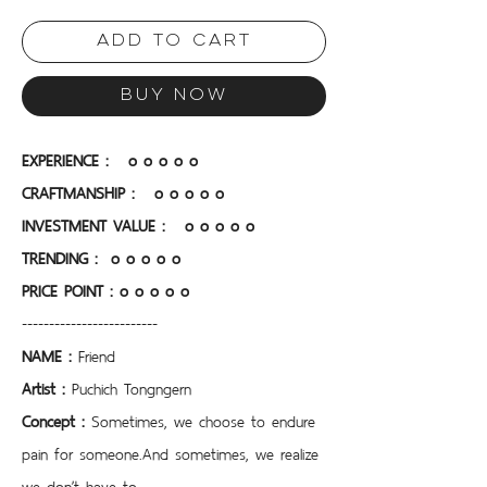
Add to Cart
Buy Now
EXPERIENCE :   o o o o o
CRAFTMANSHIP :  
o o o o o
INVESTMENT VALUE : 
o o o o o
TRENDING :  o o o o o
PRICE POINT :
o o o o o 
-------------------------
NAME : 
Friend
Artist : 
Puchich Tongngern
Concept : 
Sometimes, we choose to endure 
pain for someone.And sometimes, we realize 
we don’t have to.