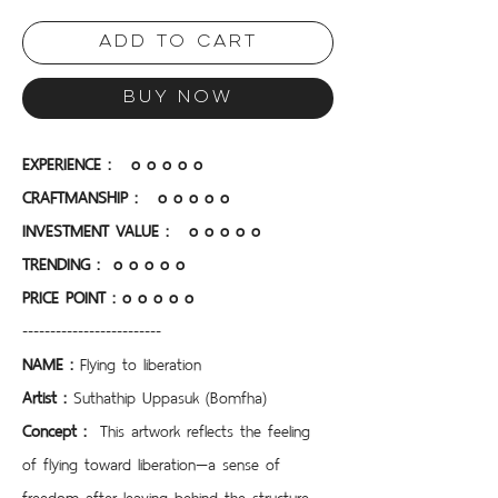
Add to Cart
Buy Now
EXPERIENCE :   o o o o o
CRAFTMANSHIP :  
o o o o o
INVESTMENT VALUE : 
o o o o o
TRENDING :  o o o o o
PRICE POINT :
o o o o o 
-------------------------
NAME : 
Flying to liberation
Artist : 
Suthathip Uppasuk (Bomfha)
Concept : 
 This artwork reflects the feeling 
of flying toward liberation—a sense of 
freedom after leaving behind the structure 