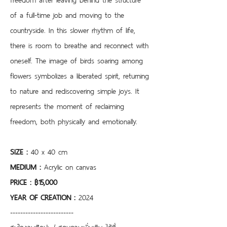
of a full-time job and moving to the 
countryside. In this slower rhythm of life, 
there is room to breathe and reconnect with 
oneself. The image of birds soaring among 
flowers symbolizes a liberated spirit, returning 
to nature and rediscovering simple joys. It 
represents the moment of reclaiming 
freedom, both physically and emotionally.
SIZE : 
40 x 40 cm 
MEDIUM : 
Acrylic on canvas
PRICE : ฿15,000
YEAR OF CREATION : 
2024
-------------------------
สนใจงานศิลปะ / สอบถามเพิ่มเติม ได้ที่