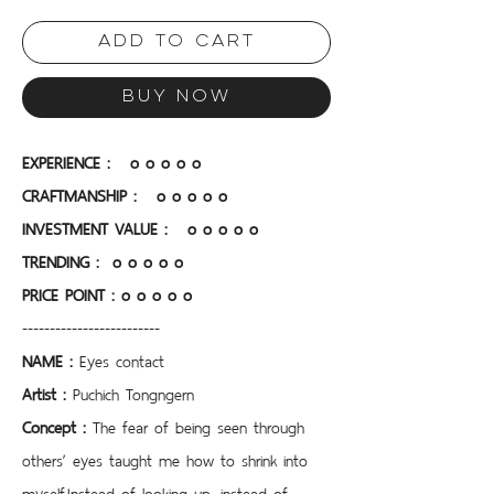
Add to Cart
Buy Now
EXPERIENCE :   o o o o o
CRAFTMANSHIP :  
o o o o o
INVESTMENT VALUE : 
o o o o o
TRENDING :  o o o o o
PRICE POINT :
o o o o o 
-------------------------
NAME : 
Eyes contact
Artist :
 Puchich Tongngern
Concept : 
The fear of being seen through 
others’ eyes taught me how to shrink into 
myself.Instead of looking up, instead of 