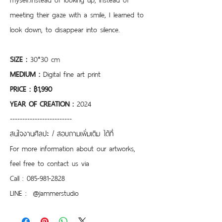
meeting their gaze with a smile, I learned to 
look down, to disappear into silence.
SIZE : 
30*30 cm
MEDIUM : 
Digital fine art print
PRICE : ฿1,990
YEAR OF CREATION : 
2024
-------------------------
สนใจงานศิลปะ / สอบถามเพิ่มเติม ได้ที่
For more information about our artworks, 
feel free to contact us via
Call : 085-981-2828
LINE :  @jammerstudio 