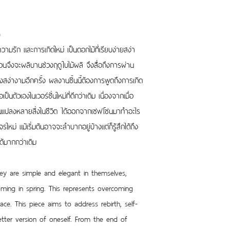
)
ความรัก และการเกิดใหม่ เป็นดอกไม้ที่เรียบง่ายสง่า
อนจึงจะผลิบานช่วงฤดูใบไม้ผลิ จึงสื่อถึงการผ่าน
งสง่างามอีกครั้ง ผลงานชิ้นนี้ต้องการพูดถึงการเกิด
นตัวเองในเวอร์ชั่นใหม่ที่ดีกว่าเดิม เนื่องจากเมื่อ
่ยนแปลงหลายสิ่งในชีวิต ได้ออกจากเซฟโซนมาทำอะไร
หม่ แม้เริ่มต้นอาจจะลำบากอยู่บ้างแต่ก็รู้สึกได้ถึง
ได้มากกว่าเดิม
hey are simple and elegant in themselves, 
ming in spring. This represents overcoming 
race. This piece aims to address rebirth, self-
ter version of oneself. From the end of 