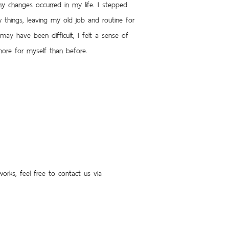
y changes occurred in my life. I stepped 
hings, leaving my old job and routine for 
ay have been difficult, I felt a sense of 
ore for myself than before.
orks, feel free to contact us via