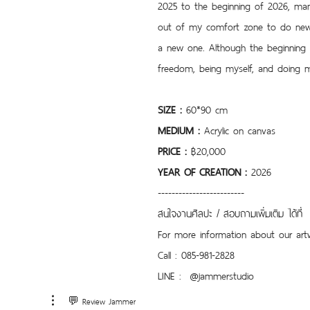
2025 to the beginning of 2026, man
out of my comfort zone to do new t
a new one. Although the beginning m
freedom, being myself, and doing m
SIZE :
 60*90 cm
MEDIUM :
 Acrylic on canvas
PRICE : 
฿20,000
YEAR OF CREATION : 
2026
-------------------------
สนใจงานศิลปะ / สอบถามเพิ่มเติม ได้ที่
For more information about our artw
Call : 085-981-2828
LINE :  @jammerstudio 
💬 Review Jammer