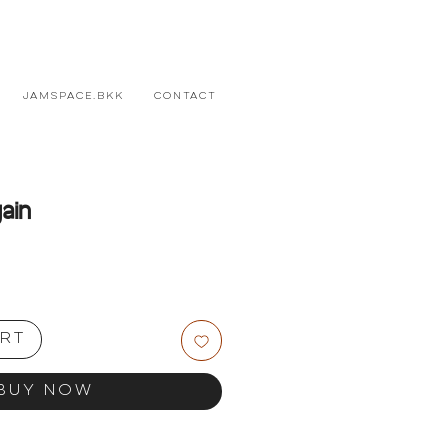
JAMSPACE.BKK
CONTACT
ain
e
rt
Buy Now