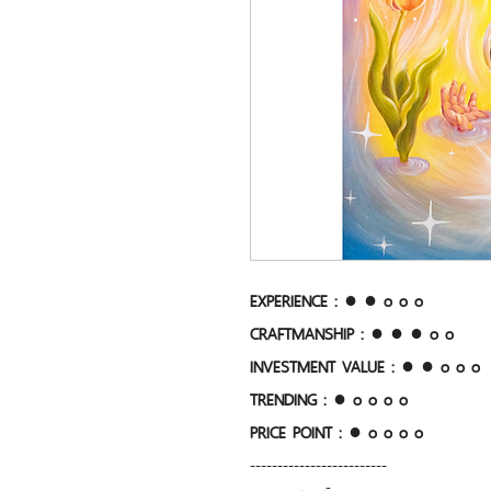
EXPERIENCE : ● ● o o o
CRAFTMANSHIP : ● ● ● o o
INVESTMENT VALUE : ● ● o o o
TRENDING : ● o o o o
PRICE POINT : ● o o o o
-------------------------