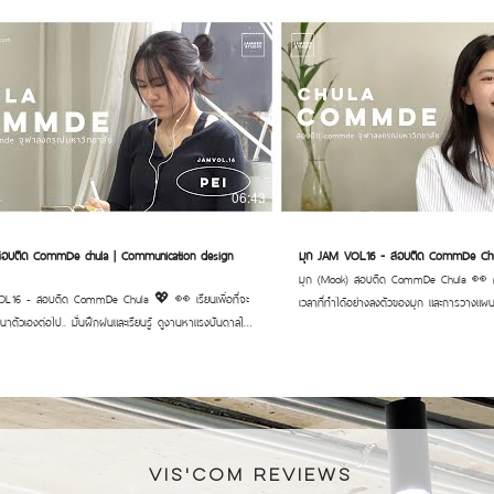
06:43
) สอบติด CommDe chula | Communication design
มุก JAM VOL.16 - สอบติด CommDe Ch
มุก (Mook) สอบติด CommDe Chula 👀 ความขยันและการจัดการ
16 - สอบติด CommDe Chula 💖 👀 เรียนเพื่อที่จะ
เวลาที่ทำได้อย่างลงตัวของมุก และการวางแผนง
ฒนาตัวเองต่อไป.. มั่นฝึกฝนและเรียนรู้ ดูงานหาแรงบันดาลใจ
ดี เรียนตั้งแต่ยังไม่รู้จักว่า Design คืออะไร
ะเรียนรู้ข้อผิดพลาด พร้อมกับคำแนะนำที่ดี จึงเป็นก้าว
CommDe ได้แล้วถือว่าเก่งมากๆ ทำได้ดีม
รั้งนี้ของเพ่ย ✌🏻! _____________________
_____________________ #สถาบันสอนศิลปะสถาปัตย์และการออกแบบ
ศิลปะสถาปัตย์และการออกแบบ #สอนศิลปะ #พอร์ตศิลปะ
#สอนศิลปะ #พอร์ตศิลปะ #เรียนศิลปะสย
ปะสยาม #commdechula #CommDe #ติวchula
#CommDe #ติวchula #ติวCommde #พ
e #พอร์ตcommde ✏️ :
#jammerstudio #แจมเมอร์สตูดิโอ TrackTribe - Strollin [ Copyright
mmerstudio #jammerstudio #แจมเมอร์สตูดิโอ
Free ] Original COPYRIGHT FREE MUSIC w
VIS'COM REVIEWs
& King Canyon - "Silent Night" ft. Eric Krasno, Otis
produced by TrackTribe