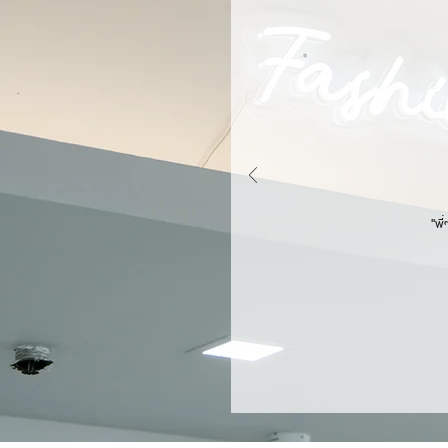
McDonald &
written, p
"พี