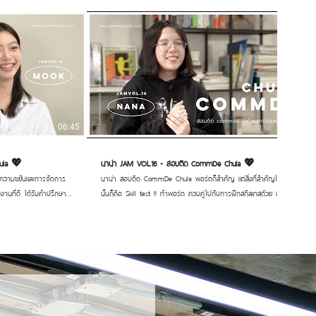
06:45
05:23
ula 💖
นาน่า JAM VOL.16 - สอบติด CommDe Chula 💖
นาน่า สอบติด CommDe Chula พอร์ตก็สำคัญ แต่สิ่งที่สำคัญไม่แพ้กัน
านที่ดี ได้รับคำปรึกษาที่
นั้นก็คือ Skill test !! ทำพอร์ต ควบคู่ไปกับการฝึกสกิลเทสด้วย และฝึก
 จนวันนี้สามารถสอบติด
เยอะมาก ๆ จนรู้สึก Master เรื่อง Skill test ขึ้นมาได้ และด้วยสไตล์ของ
ากเลย 💌✨
ตัวเอง ผลงานที่ได้ออกมา สื่อสารตัวตนได้ดีมาก ๆ เลย 🙌🏻💕
_____________________ #สถาบันสอนศิลปะสถาปัตย์และการออกแบบ
าม #commdechula
#สอนศิลปะ #พอร์ตศิลปะ #เรียนศิลปะสยาม #commdechula
อร์ตcommde
#CommDe #ติวchula #ติวCommde #พอร์ตcommde
#jammerstudio #แจมเมอร์สตูดิโอ
ritten, performed, and