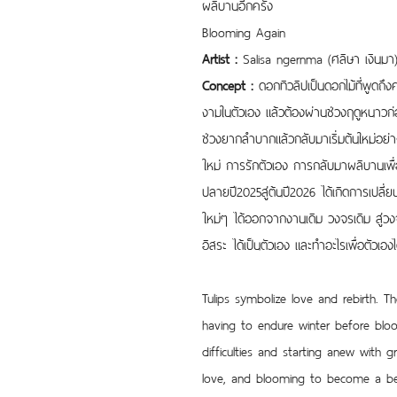
ผลิบานอีกครั้ง
Blooming Again
Artist :
 Salisa ngernma (ศลิษา เงินมา
Concept :
 ดอกทิวลิปเป็นดอกไม้ที่พูดถึง
งามในตัวเอง แล้วต้องผ่านช่วงฤดูหนาวก่
ช่วงยากลำบากแล้วกลับมาเริ่มต้นใหม่อย่า
ใหม่ การรักตัวเอง การกลับมาผลิบานเพื่อเป็
ปลายปี2025สู่ต้นปี2026 ได้เกิดการเปลี
ใหม่ๆ ได้ออกจากงานเดิม วงจรเดิม สู่วงจรใ
อิสระ ได้เป็นตัวเอง และทำอะไรเพื่อตัวเอง
Tulips symbolize love and rebirth. T
having to endure winter before bloo
difficulties and starting anew with g
love, and blooming to become a bet