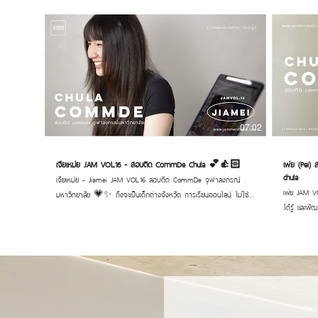
07:02
เจียเหม่ย JAM VOL.16 - สอบติด CommDe Chula 💕👍🏻
เพ่ย (Pei
chula
เจียเหม่ย - Jiamei JAM VOL.16 สอบติด CommDe จุฬาลงกรณ์
เพ่ย JAM VOL.
มหาวิทยาลัย 💗✨ ถึงจะเป็นเด็กต่างจังหวัด การเรียนออนไลน์ ไม่ใช่
ได้รู้ และพั
อุปสรรคเลย ถ้าเราสามารถจัดการเวลาและมีวินัยในตัวเองที่สูง รวมกับทำ
ขยันทำงานแล
พอร์ตจากความชอบ ตัวตนของตัวเองออกมา ผลงานทั้งหมดเลยสื่อสาร
สำคัญในการสอบติดค
ออกมาได้ชัดเจน และมีความคิดที่บวกให้กำลังใจตัวเองอยู่ตลอด เก่งมาก
#สถาบันสอน
ๆ 🙌🏻💕 _____________________ #สถาบันสอนศิลปะสถาปัตย์
#เรียนศิล
และการออกแบบ #สอนศิลปะ #พอร์ตศิลปะ #เรียนศิลปะสยาม
#ติวCommd
#commdechula #CommDe #ติวchula #ติวCommde
https://www.opl.to/ja
#พอร์ตcommde #jammerstudio #แจมเมอร์สตูดิโอ
TrackTribe 