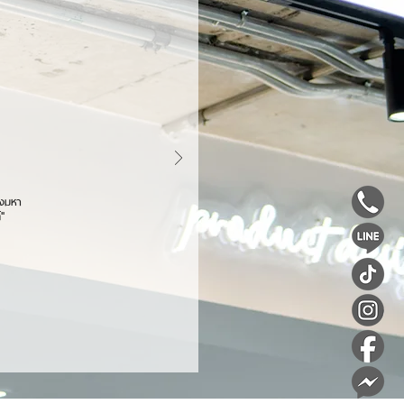
องมหา
้"