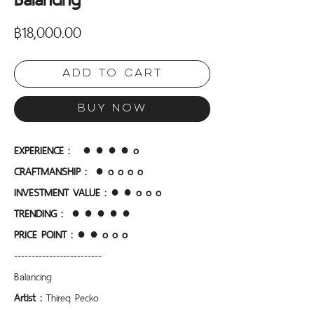
Price
฿18,000.00
Add to Cart
Buy Now
EXPERIENCE :   ● ● ● ● o
CRAFTMANSHIP :  
● o o o o
INVESTMENT VALUE : ● ● o o o
TRENDING :  ● ● ● ● ●
PRICE POINT :
● ● o o o 
-------------------------
Balancing
Artist :
 Thireq Pecko