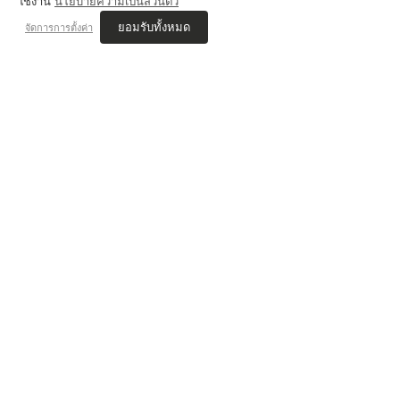
ใช้งาน
นโยบายความเป็นส่วนตัว
ยอมรับทั้งหมด
จัดการการตั้งค่า
💬 Review Jammer
VIS'COM REVIEWs
เนตร JAMMER STUDIO
สอบติด ออกแบบนิเทศศิลป์ ศิลปากร