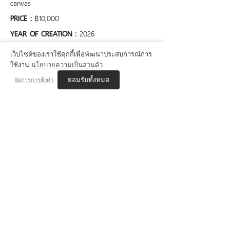
canvas
PRICE : 
฿10,000
YEAR OF CREATION : 
2026
-------------------------
เว็บไซต์ของเราใช้คุกกี้เพื่อพัฒนาประสบการณ์การ
สนใจงานศิลปะ / สอบถามเพิ่มเติม ได้ที่
ใช้งาน
นโยบายความเป็นส่วนตัว
For more information about our artworks, 
ยอมรับทั้งหมด
จัดการการตั้งค่า
feel free to contact us via
Call : 085-981-2828
LINE :  @jammerstudio 
💬 Review Jammer