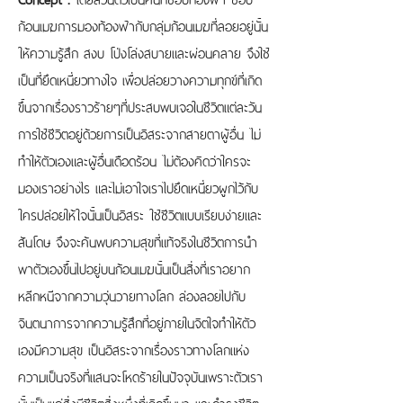
ก้อนเมฆการมองท้องฟ้ากับกลุ่มก้อนเมฆที่ลอยอยู่นั้น
ให้ความรู้สึก สงบ โป่งโล่งสบายและผ่อนคลาย จึงใช้
เป็นที่ยึดเหนี่ยวทางใจ เพื่อปล่อยวางความทุกข์ที่เกิด
ขึ้นจากเรื่องราวร้ายๆที่ประสบพบเจอในชีวิตแต่ละวัน
การใช้ชีวิตอยู่ด้วยการเป็นอิสระจากสายตาผู้อื่น ไม่
ทำให้ตัวเองและผู้อื่นเดือดร้อน ไม่ต้องคิดว่าใครจะ
มองเราอย่างไร และไม่เอาใจเราไปยึดเหนี่ยวผูกไว้กับ
ใครปล่อยให้ใจนั้นเป็นอิสระ ใช้ชีวิตแบบเรียบง่ายและ
สันโดษ จึงจะค้นพบความสุขที่แท้จริงในชีวิตการนำ
พาตัวเองขึ้นไปอยู่บนก้อนเมฆนั้นเป็นสิ่งที่เราอยาก
หลีกหนีจากความวุ่นวายทางโลก ล่องลอยไปกับ
จินตนาการจากความรู้สึกที่อยู่ภายในจิตใจทำให้ตัว
เองมีความสุข เป็นอิสระจากเรื่องราวทางโลกแห่ง
ความเป็นจริงที่แสนจะโหดร้ายในปัจจุบันเพราะตัวเรา
นั้นเป็นแค่สิ่งมีชีวิตสิ่งหนึ่งที่เกิดขึ้นมา และดำรงชีวิต