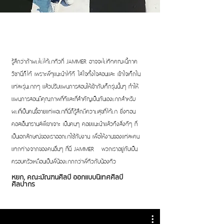
รู้สึกว่าถ้าผมไม่ได้มาติวที่ JAMMER อาจจะไม่ติดคณะนี้ภาค
วิชานี่ก็ได้ เพราะพี่ๆแนะนำได้ดี ใส่ใจตั้งใจสอนและ เข้าใจเด็กใน
แต่ละรุ่นมากๆ แล้วปรับแผนการสอนให้เข้ากับเด็กรุ่นนั้นๆ ทำให้
แผนการสอนมีคุณภาพที่ดีและที่สำคัญเป็นกันเองมากสำหรับ
ผมที่เป็นคนขี้อายแต่พอมาที่นี่ก็รู้สึกมีความสุขที่ได้มา ยิ่งตอน
คอสเอ็นทรานส์พี่เขาเจาะ เป็นคนๆ คอยแนะนำแล้วดึงสิ่งดีๆ ที่
เป็นเอกลักษณ์ของเราออกมาใช้กับงาน เพื่อให้งานของแต่ละคน
แตกต่างจากของคนอื่นๆ ที่นี่ JAMMER พวกเราอยู่กับเป็น
ครอบครัวเหมือนเป็นพี่น้องมากกว่าพี่ติวกับน้องติว
หยก, คณะมัณฑนศิลป์ ออกแบบนิเทศศิลป์
ศิลปากร