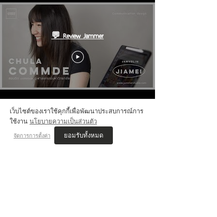
💬 Review Jammer
เว็บไซต์ของเราใช้คุกกี้เพื่อพัฒนาประสบการณ์การ
ใช้งาน
นโยบายความเป็นส่วนตัว
ยอมรับทั้งหมด
จัดการการตั้งค่า
VIS'COM REVIEWs
เนตร JAMMER STUDIO
สอบติด ออกแบบนิเทศศิลป์ ศิลปากร
เรียนคอร์ส นิเทศศิลป์ , Drawing