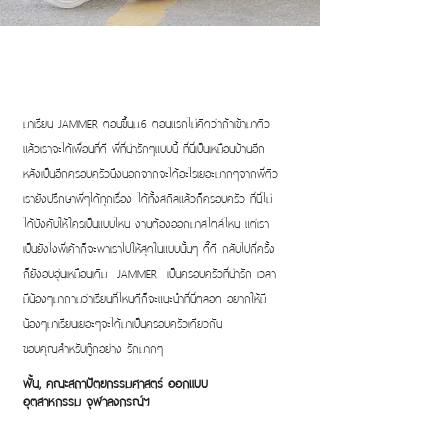
มาเรียน JAMMER ตอนขึ้นม.6 ตอนแรกไม่คิดว่าถ้าเข้ามาติว
แล้วเราจะได้เพื่อนที่ดี พี่ที่น่ารักๆแบบนี้ ที่นี่เป็นเหมือนบ้านอีก
หลังเป็นอีกครอบครัวนึงนอกจากจะได้อะไรเยอะมากๆจากพี่ติว
เรายังปรึกษาพี่ๆได้ทุกเรื่อง ได้ทั้งสกิลแล้วก็ครอบครัว ที่นี่ไม่
ได้บังคับให้ใครเป็นแบบไหน งานต้องออกมาสไตล์ไหน แต่เรา
เป็นยังไงพี่เค้าก็จะพาเราไปให้สุดในแบบนั้นๆ ดี๊ดี กลับไปกี่ครั้ง
ก็ยังอบอุ่นเหมือนเดิม JAMMER เป็นครอบครัวที่น่ารัก เวลา
มีน้องๆมาถามว่าเรียนที่ไหนดีก็จะแนะนำที่นี่ตลอด อยากให้มี
น้องๆมาเรียนเยอะๆจะได้มาเป็นครอบครัวเดียวกัน
ขอบคุณสำหรับทู๊กอย่าง รักมากๆ
พั้น, คณะสถาปัตยกรรมศาสตร์ ออกแบบ
อุตสาหกรรม จุฬาลงกรณ์ฯ