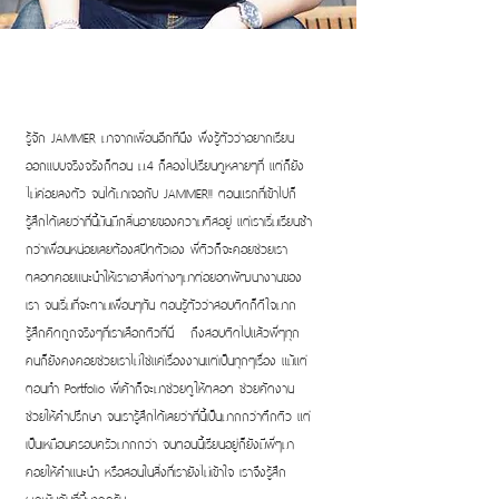
รู้จัก JAMMER มาจากเพิ่อนอีกทีนึง พึ่งรู้ตัวว่าอยากเรียน
ออกแบบจริงจรังก็ตอน ม.4 ก็ลองไปเรียนดูหลายๆที่ แต่ก็ยัง
ไม่ค่อยลงตัว จนได้มาเจอกับ JAMMER!! ตอนแรกที่เข้าไปก็
รู้สึกได้เลยว่าที่นี้มันมีกลิ่นอายของความติสอยู่ แต่เราเริ่มเรียนช้า
กว่าเพื่อนหน่อยเลยต้องสปีดตัวเอง พี่ติวก็จะคอยช่วยเรา
ตลอดคอยแนะนำให้เราเอาสิ่งต่างๆมาต่อยอดพัฒนางานของ
เรา จนเริ่มที่จะตามเพื่อนๆทัน ตอนรู้ตัวว่าสอบติดก็ดีใจมาก
รู้สึกคิดถูกจริงๆที่เราเลือกติวที่นี่ ถึงสอบติดไปแล้วพี่ๆทุก
คนก็ยังคงคอยช่วยเราไม่ใช่แค่เรื่องงานแต่เป็นทุกๆเรื่อง แม้แต่
ตอนทำ Portfolio พี่เค้าก็จะมาช่วยดูให้ตลอด ช่วยคัดงาน
ช่วยให้คำปรึกษา จนเรารู้สึกได้เลยว่าที่นี้เป็นมากกว่าตึกติว แต่
เป็นเหมือนครอบครัวมากกว่า จนตอนนี้เรียนอยู่ก็ยังมีพี่ๆมา
คอยให้คำแนะนำ หรือสอนในสิ่งที่เรายังไม่เข้าใจ เราจึงรู้สึก
ผูกพันกับที่นี้มากครับ