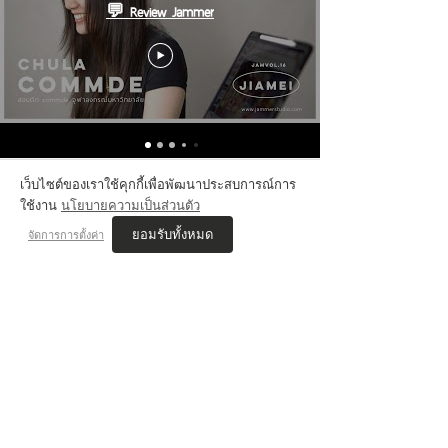
💬 Review Jammer
เว็บไซต์ของเราใช้คุกกี้เพื่อพัฒนาประสบการณ์การ
ใช้งาน
นโยบายความเป็นส่วนตัว
VIS'COM REVIEWs
ยอมรับทั้งหมด
จัดการการตั้งค่า
เนตร JAMMER STUDIO
สอบติด ออกแบบนิเทศศิลป์ ศิลปากร
เรียนคอร์ส นิเทศศิลป์ , Drawing
"พี่ๆที่นี่เริ่มสอนตั้งแต่พื้นฐาน ทำให้ไม่กดดันกับการมาเรียนโดยไม่มีพื้นฐาน
การวาดรูป คอยแนะนำเรื่องมหาลัยที่เหมาะสมกับแนวงานที่ชอบ ช่วยดูผล
งานและให้คำแนะนำอยู่ตลอด
จนทำให้สอบติดที่ที่ตั้งใจไว้ได้"