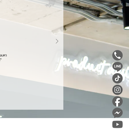
องมหา
้"