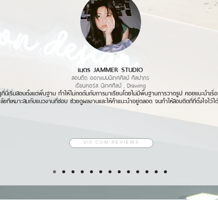
erformed, and produced by TrackTribe
เนตร JAMMER STUDIO
สอบติด ออกแบบนิเทศศิลป์ ศิลปากร
เรียนคอร์ส นิเทศศิลป์ , Drawing
่ๆที่นี่เริ่มสอนตั้งแต่พื้นฐาน ทำให้ไม่กดดันกับการมาเรียนโดยไม่มีพื้นฐานการวาดรูป คอยแนะนำเรื่
ลัยที่เหมาะสมกับแนวงานที่ชอบ ช่วยดูผลงานและให้คำแนะนำอยู่ตลอด
จนทำให้สอบติดที่ที่ตั้งใจไว้ได
VIS COM REVIEWS