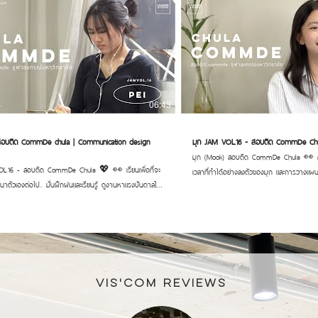
06:43
) สอบติด CommDe chula | Communication design
มุก JAM VOL.16 - สอบติด CommDe Ch
มุก (Mook) สอบติด CommDe Chula 👀 ความขยันและการจัดการ
16 - สอบติด CommDe Chula 💖 👀 เรียนเพื่อที่จะ
เวลาที่ทำได้อย่างลงตัวของมุก และการวางแผนง
ฒนาตัวเองต่อไป.. มั่นฝึกฝนและเรียนรู้ ดูงานหาแรงบันดาลใจ
ดี เรียนตั้งแต่ยังไม่รู้จักว่า Design คืออะไร
ะเรียนรู้ข้อผิดพลาด พร้อมกับคำแนะนำที่ดี จึงเป็นก้าว
CommDe ได้แล้วถือว่าเก่งมากๆ ทำได้ดีม
รั้งนี้ของเพ่ย ✌🏻! _____________________
_____________________ #สถาบันสอนศิลปะสถาปัตย์และการออกแบบ
ศิลปะสถาปัตย์และการออกแบบ #สอนศิลปะ #พอร์ตศิลปะ
#สอนศิลปะ #พอร์ตศิลปะ #เรียนศิลปะสย
ปะสยาม #commdechula #CommDe #ติวchula
#CommDe #ติวchula #ติวCommde #พ
e #พอร์ตcommde ✏️ :
#jammerstudio #แจมเมอร์สตูดิโอ TrackTribe - Strollin [ Copyright
mmerstudio #jammerstudio #แจมเมอร์สตูดิโอ
Free ] Original COPYRIGHT FREE MUSIC w
VIS'COM REVIEWs
& King Canyon - "Silent Night" ft. Eric Krasno, Otis
produced by TrackTribe
 Mike Chiavaro Original COPYRIGHT FREE MUSIC