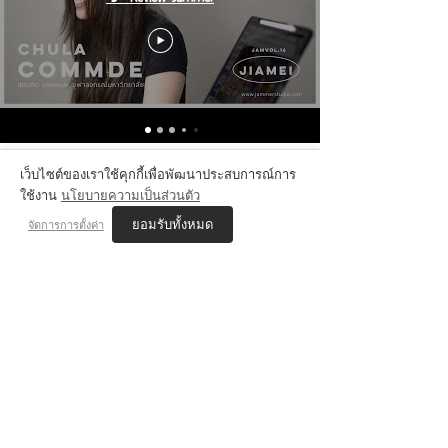
เว็บไซต์ของเราใช้คุกกี้เพื่อพัฒนาประสบการณ์การ
ใช้งาน
นโยบายความเป็นส่วนตัว
VIS'COM REVIEWs
ยอมรับทั้งหมด
จัดการการตั้งค่า
เนตร JAMMER STUDIO
สอบติด ออกแบบนิเทศศิลป์ ศิลปากร
เรียนคอร์ส นิเทศศิลป์ , Drawing
"พี่ๆที่นี่เริ่มสอนตั้งแต่พื้นฐาน ทำให้ไม่กดดันกับการมาเรียนโดยไม่มีพื้นฐาน
การวาดรูป คอยแนะนำเรื่องมหาลัยที่เหมาะสมกับแนวงานที่ชอบ ช่วยดูผล
งานและให้คำแนะนำอยู่ตลอด
จนทำให้สอบติดที่ที่ตั้งใจไว้ได้"