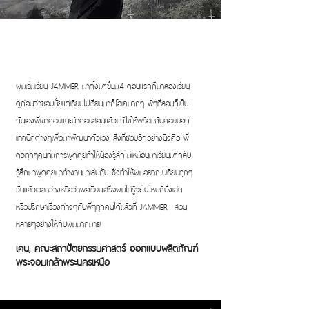
ผมเริ่มเรียน JAMMER มาตั้งแต่ขึ้นม.4 ตอนแรกก็มาลองเรียน
ดูก่อนว่าชอบมั้ยแต่เรียนไปเรียนมาก็โอเคมากๆ พี่ๆที่สอนก็เป็น
กันเองพี่เขาคอยแนะนำคอยสอนแล้วแก้ไขให้พร้อมกับคอยบอก
เทคนิคต่างๆเพื่อมาพัฒนาตัวเอง สิ่งที่ชอบอีกอย่างนึงคือ พี่
ติวทุกๆคนที่มีการพูดคุยทำให้น้องรู้สึกไม่เหมือนมาเรียนแต่กลับ
รู้สึกมาพูดคุยมาทำงานมาเล่นกัน ซึ่งทำให้ผมอยากไปเรียนทุกๆ
วันแล้วเวลาว่างหรือว่าพอเรียนเสร็จผมไม่รู้จะไปไหนก็นั่งเล่น
หรือปรึกษาเรื่องต่างๆกับพี่ๆทุกคนได้แล้วที่ JAMMER สอน
หลายๆอย่างให้กับผมมากมาย
เคน, คณะสถาปัตยกรรมศาสตร์ ออกแบบผลิตภัณฑ์
พระจอมเกล้าพระนครเหนือ