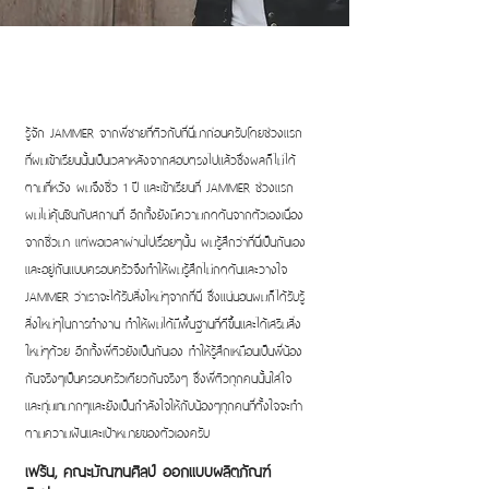
รู้จัก JAMMER จากพี่ชายที่ติวกับที่นี่มาก่อนครับโดยช่วงแรก
ที่ผมเข้าเรียนนั้นเป็นเวลาหลังจากสอบตรงไปแล้วซึ่งผลก็ไม่ได้
ตามที่หวัง ผมจึงซิ่ว 1 ปี และเข้าเรียนที่ JAMMER ช่วงแรก
ผมไม่คุ้นชินกับสถานที่ อีกทั้งยังมีความกดดันจากตัวเองเนื่อง
จากซิ่วมา แต่พอเวลาผ่านไปเรื่อยๆนั้น ผมรู้สึกว่าที่นี่เป็นกันเอง
และอยู่กันแบบครอบครัวจึงทำให้ผมรู้สึกไม่กดดันและวางใจ
JAMMER ว่าเราจะได้รับสิ่งใหม่ๆจากที่นี่ ซึ่งแน่นอนผมก็ได้รับรู้
สิ่งใหม่ๆในการทำงาน ทำให้ผมได้มีพื้นฐานที่ดีขึ้นและได้เสริมสิ่ง
ใหม่ๆด้วย อีกทั้งพี่ติวยังเป็นกันเอง ทำให้รู้สึกเหมือนเป็นพี่น้อง
กันจริงๆเป็นครอบครัวเดียวกันจริงๆ ซึ่งพี่ติวทุกคนนั้นใส่ใจ
และทุ่มเทมากๆและยังเป็นกำลังใจให้กับน้องๆทุกคนที่ตั้งใจจะทำ
ตามความฝันและเป้าหมายของตัวเองครับ
เฟร้น, คณะมัณฑนศิลป์ ออกแบบผลิตภัณฑ์