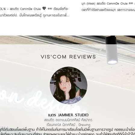
มุก (Mook) สอบติด CommDe Chula 👀 ความขยันและการจัดการ
16 - สอบติด CommDe Chula 💖 👀 เรียนเพื่อที่จะ
เวลาที่ทำได้อย่างลงตัวของมุก และการวางแผนง
ฒนาตัวเองต่อไป.. มั่นฝึกฝนและเรียนรู้ ดูงานหาแรงบันดาลใจ
ดี เรียนตั้งแต่ยังไม่รู้จักว่า Design คืออะไร
ะเรียนรู้ข้อผิดพลาด พร้อมกับคำแนะนำที่ดี จึงเป็นก้าว
CommDe ได้แล้วถือว่าเก่งมากๆ ทำได้ดีม
รั้งนี้ของเพ่ย ✌🏻! _____________________
_____________________ #สถาบันสอนศิลปะสถาปัตย์และการออกแบบ
ศิลปะสถาปัตย์และการออกแบบ #สอนศิลปะ #พอร์ตศิลปะ
#สอนศิลปะ #พอร์ตศิลปะ #เรียนศิลปะสย
ปะสยาม #commdechula #CommDe #ติวchula
#CommDe #ติวchula #ติวCommde #พ
e #พอร์ตcommde ✏️ :
#jammerstudio #แจมเมอร์สตูดิโอ TrackTribe - Strollin [ Copyright
mmerstudio #jammerstudio #แจมเมอร์สตูดิโอ
Free ] Original COPYRIGHT FREE MUSIC w
VIS'COM REVIEWs
& King Canyon - "Silent Night" ft. Eric Krasno, Otis
produced by TrackTribe
 Mike Chiavaro Original COPYRIGHT FREE MUSIC
erformed, and produced by TrackTribe
เนตร JAMMER STUDIO
สอบติด ออกแบบนิเทศศิลป์ ศิลปากร
เรียนคอร์ส นิเทศศิลป์ , Drawing
่ๆที่นี่เริ่มสอนตั้งแต่พื้นฐาน ทำให้ไม่กดดันกับการมาเรียนโดยไม่มีพื้นฐานการวาดรูป คอยแนะนำเรื่
ลัยที่เหมาะสมกับแนวงานที่ชอบ ช่วยดูผลงานและให้คำแนะนำอยู่ตลอด
จนทำให้สอบติดที่ที่ตั้งใจไว้ได