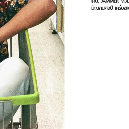
เคน, JAMMER VOL
มัณฑนศิลป์ เครื่อง