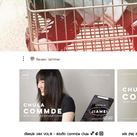
💬 Review Jammer
07:02
เจียเหม่ย JAM VOL.16 - สอบติด CommDe Chula 💕👍🏻
เพ่ย (Pei