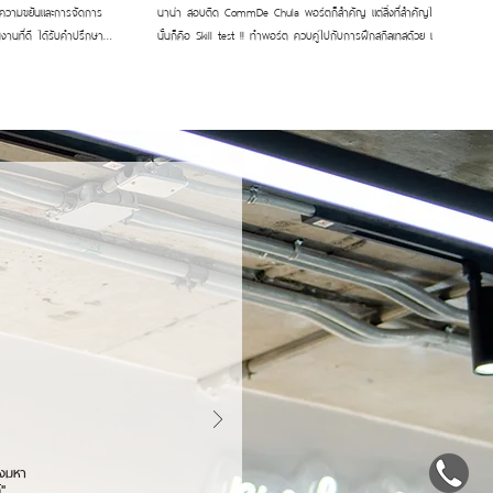
นาน่า สอบติด CommDe Chula พอร์ตก็สำคัญ แต่สิ่งที่สำคัญไม่แพ้กัน
านที่ดี ได้รับคำปรึกษาที่
นั้นก็คือ Skill test !! ทำพอร์ต ควบคู่ไปกับการฝึกสกิลเทสด้วย และฝึก
 จนวันนี้สามารถสอบติด
เยอะมาก ๆ จนรู้สึก Master เรื่อง Skill test ขึ้นมาได้ และด้วยสไตล์ของ
ากเลย 💌✨
ตัวเอง ผลงานที่ได้ออกมา สื่อสารตัวตนได้ดีมาก ๆ เลย 🙌🏻💕
_____________________ #สถาบันสอนศิลปะสถาปัตย์และการออกแบบ
าม #commdechula
#สอนศิลปะ #พอร์ตศิลปะ #เรียนศิลปะสยาม #commdechula
อร์ตcommde
#CommDe #ติวchula #ติวCommde #พอร์ตcommde
#jammerstudio #แจมเมอร์สตูดิโอ
ritten, performed, and
องมหา
้"