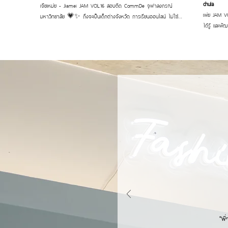
chula
เจียเหม่ย - Jiamei JAM VOL.16 สอบติด CommDe จุฬาลงกรณ์
เพ่ย JAM VOL.
มหาวิทยาลัย 💗✨ ถึงจะเป็นเด็กต่างจังหวัด การเรียนออนไลน์ ไม่ใช่
ได้รู้ และพั
อุปสรรคเลย ถ้าเราสามารถจัดการเวลาและมีวินัยในตัวเองที่สูง รวมกับทำ
ขยันทำงานแล
พอร์ตจากความชอบ ตัวตนของตัวเองออกมา ผลงานทั้งหมดเลยสื่อสาร
สำคัญในการสอบติดค
ออกมาได้ชัดเจน และมีความคิดที่บวกให้กำลังใจตัวเองอยู่ตลอด เก่งมาก
#สถาบันสอน
ๆ 🙌🏻💕 _____________________ #สถาบันสอนศิลปะสถาปัตย์
#เรียนศิล
และการออกแบบ #สอนศิลปะ #พอร์ตศิลปะ #เรียนศิลปะสยาม
#ติวCommd
#commdechula #CommDe #ติวchula #ติวCommde
https://www.opl.to/ja
#พอร์ตcommde #jammerstudio #แจมเมอร์สตูดิโอ
TrackTribe 
McDonald &
written, p
"พี