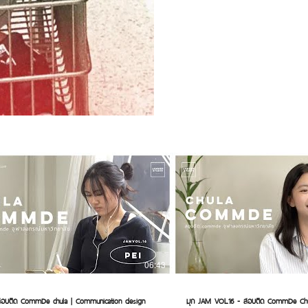
06:43
) สอบติด CommDe chula | Communication design
มุก JAM VOL.16 - สอบติด CommDe Ch