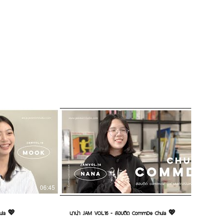
06:45
05:23
ula 💖
นาน่า JAM VOL.16 - สอบติด CommDe Chula 💖