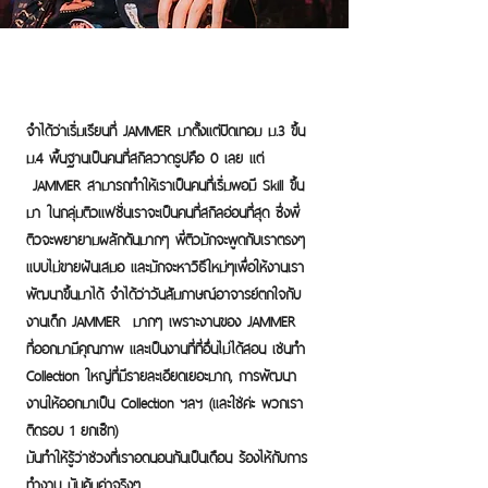
จำได้ว่าเริ่มเรียนที่ JAMMER มาตั้งเเต่ปิดเทอม ม.3 ขึ้น
ม.4 พื้นฐานเป็นคนที่สกิลวาดรูปคือ 0 เลย เเต่
JAMMER สามารถทำให้เราเป็นคนที่เริ่มพอมี Skill ขึ้น
มา ในกลุ่มติวเเฟชั่นเราจะเป็นคนที่สกิลอ่อนที่สุด ซึ่งพี่
ติวจะพยายามผลักดันมากๆ พี่ติวมักจะพูดกับเราตรงๆ
เเบบไม่ขายฝันเสมอ เเละมักจะหาวิธีใหม่ๆเพื่อให้งานเรา
พัฒนาขึ้นมาได้ จำได้ว่าวันสัมภาษณ์อาจารย์ตกใจกับ
งานเด็ก JAMMER มากๆ เพราะงานของ JAMMER
ที่ออกมามีคุณภาพ เเละเป็นงานที่ที่อื่นไม่ได้สอน เช่นทำ
Collection ใหญ่ที่มีรายละเอียดเยอะมาก, การพัฒนา
งานให้ออกมาเป็น Collection ฯลฯ (เเละใช่ค่ะ พวกเรา
ติดรอบ 1 ยกเซ็ท)
มันทำให้รู้ว่าช่วงที่เราอดนอนกันเป็นเดือน ร้องไห้กับการ
ทำงาน มันคุ้มค่าจริงๆ