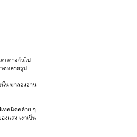
ิแตกต่างกันไป 
พวาดหลายรูป 
บนั้น มาลองอ่าน
มีเทคนิคคล้าย ๆ 
องของแสง-เงาเป็น