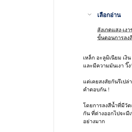
เลือกอ่าน
สังเกตแสง-เง
ขั้นตอนการลงส
เหล็ก อะลูมิเนียม เงิ
และมีความมันเงา วิ๊ง
แต่เคยสงสัยกันรึเปล
คำตอบกัน !
โดยการลงสีน้ำที่มีวัต
กัน ที่ต่างออกไปจะมีเ
อย่างมาก