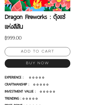
Dragon Fireworks : ตุ้งแช่
แห่งสีสัน
Price
฿999.00
Add to Cart
Buy Now
EXPERIENCE :    o o o o o
CRAFTMANSHIP :  
o o o o o
INVESTMENT VALUE : 
o o o o o
TRENDING : o o o o o
PRICE POINT :
o o o o o 